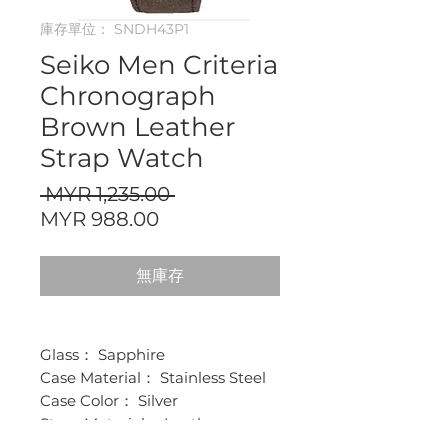
庫存單位： SNDH43P1
Seiko Men Criteria
Chronograph
Brown Leather
Strap Watch
一
 MYR 1,235.00 
促
般
MYR 988.00
銷
價
價
格
無庫存
格
Glass： Sapphire
Case Material： Stainless Steel
Case Color： Silver
Strap Material： Leather
Strap Colour： Brown