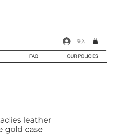
登入
FAQ
OUR POLICIES
Ladies leather
e gold case