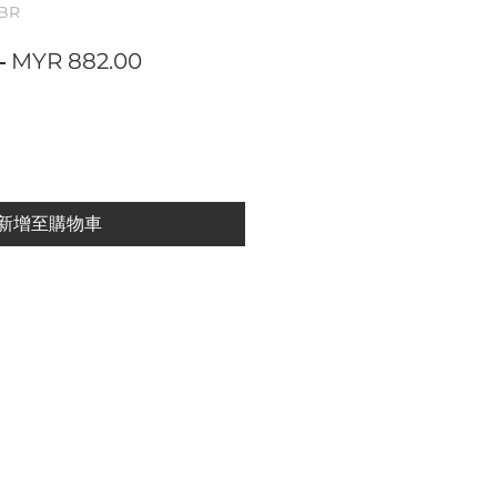
BR
一
促
 
MYR 882.00
般
銷
價
價
格
格
新增至購物車