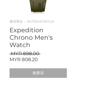
庫存單位： E6782MCRIPGN
Expedition
Chrono Men's
Watch
一
 MYR 898.00 
促
般
MYR 808.20
銷
價
價
格
無庫存
格
Chronograph
Measure up to 1/20 Second,
Split Time Measurement