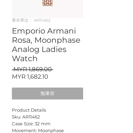
庫存單位： AR11462
Emporio Armani
Rosa, Moonphase
Analog Ladies
Watch
一
 MYR 1,869.00 
促
般
MYR 1,682.10
銷
價
價
格
無庫存
格
Product Details
Sku: AR11462
Case Size: 32 mm
Movement: Moonphase